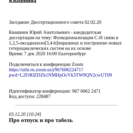
Квашнина
Заседание Диссертационного совета 02.02.20
Квашнин Юрий Анатольевич - кандидатская
диссертация на тему: Функционализация C-H связи в
1,2,5-оксадиазоло[3,4-b]пиразинах и построение новых
гетероциклических систем на их основе
Время: 7 дек 2020 16:00 Екатеринбург
Подключиться к конференции Zoom
https://urfu-ru.zoom.us/j/96760622471?
pwd=L2FrRlZDZk1NMHpOcVk3TW9QN2cwUT09
Идентификатор конференции: 967 6062 2471
Код доступа: 228487
03.12.20 [10:24]
Про отпуск и про табель