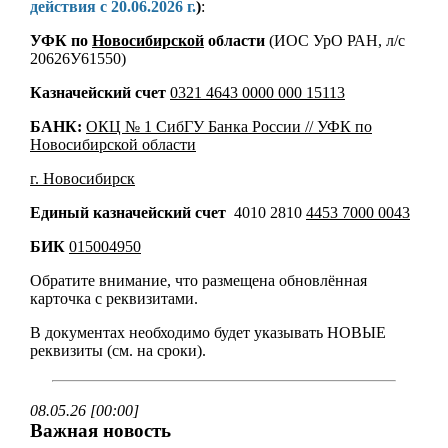
действия с 20.06.2026 г.
)
:
УФК по
Новосибирской
области
(ИОС УрО РАН, л/с
20626У61550)
Казначейский счет
0321 4643 0000 000 15113
БАНК:
ОКЦ № 1 СибГУ Банка России // УФК по
Новосибирской области
г. Новосибирск
Единый казначейский счет
4010 2810
4453 7000 0043
БИК
015004950
Обратите внимание, что размещена обновлённая
карточка с реквизитами.
В документах необходимо будет указывать НОВЫЕ
реквизиты (см. на сроки).
08.05.26 [00:00]
Важная новость