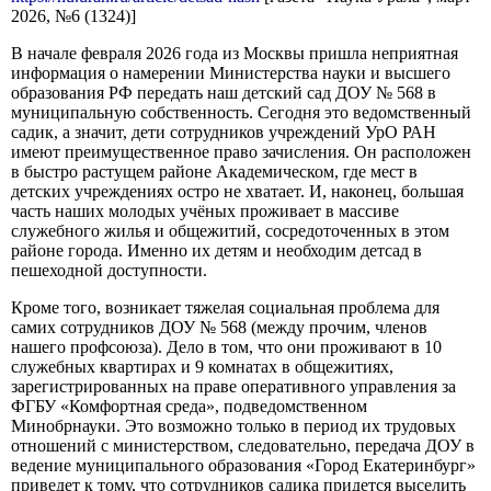
2026, №6 (1324)]
В начале февраля 2026 года из Москвы пришла неприятная
информация о намерении Министерства науки и высшего
образования РФ передать наш детский сад ДОУ № 568 в
муниципальную собственность. Сегодня это ведомственный
садик, а значит, дети сотрудников учреждений УрО РАН
имеют преимущественное право зачисления. Он расположен
в быстро растущем районе Академическом, где мест в
детских учреждениях остро не хватает. И, наконец, большая
часть наших молодых учёных проживает в массиве
служебного жилья и общежитий, сосредоточенных в этом
районе города. Именно их детям и необходим детсад в
пешеходной доступности.
Кроме того, возникает тяжелая социальная проблема для
самих сотрудников ДОУ № 568 (между прочим, членов
нашего профсоюза). Дело в том, что они проживают в 10
служебных квартирах и 9 комнатах в общежитиях,
зарегистрированных на праве оперативного управления за
ФГБУ «Комфортная среда», подведомственном
Минобрнауки. Это возможно только в период их трудовых
отношений с министерством, следовательно, передача ДОУ в
ведение муниципального образования «Город Екатеринбург»
приведет к тому, что сотрудников садика придется выселить