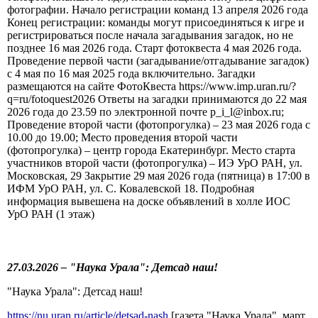
фотографии. Начало регистрации команд 13 апреля 2026 года
Конец регистрации: команды могут присоединяться к игре и
регистрироваться после начала загадывания загадок, но не
позднее 16 мая 2026 года. Старт фотоквеста 4 мая 2026 года.
Проведение первой части (загадывание/отгадывание загадок)
с 4 мая по 16 мая 2025 года включительно. Загадки
размещаются на сайте ФотоКвеста https://www.imp.uran.ru/?
q=ru/fotoquest2026 Ответы на загадки принимаются до 22 мая
2026 года до 23.59 по электронной почте p_i_l@inbox.ru;
Проведение второй части (фотопрогулка) – 23 мая 2026 года с
10.00 до 19.00; Место проведения второй части
(фотопрогулка) – центр города Екатеринбург. Место старта
участников второй части (фотопрогулка) – ИЭ УрО РАН, ул.
Московская, 29 Закрытие 29 мая 2026 года (пятница) в 17:00 в
ИФМ УрО РАН, ул. С. Ковалевской 18. Подробная
информация вывешена на доске объявлений в холле ИОС
УрО РАН (1 этаж)
27.03.2026 – "Наука Урала": Детсад наш!
"Наука Урала": Детсад наш!
https://nu.uran.ru/article/detsad-nash
[газета "Наука Урала", март