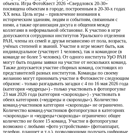
объекта. Игра ФотоКвест 2026 «Свердловск 20-30»
посвящена объектам в городе, построенным в 20-30-х годах
XX века. Цель игры – привлечение внимания к
историческим зданиям, людям и событиям, связанным с
ними, а также организация досуга и общения между
коллегами в неформальной обстановке. К участию в игре
допускаются сотрудники институтов Уральского отделения
РАН, члены их семей и друзья независимо от пола, возраста,
учёных степеней и званий. Участие в игре может быть, как
индивидуальное (участвует 1 человек), так и командное (в
команде не более 5 человек). От одного института УрО РАН
могут быть поданы заявки на участие от нескольких команд.
Также допускается участие сборных команд, состоящих из
представителей разных институтов. Команды по своему
желанию могут принимать участие в Фотоквесте следующим
образом: - только разгадывать загадки с 4 по 16 мая 2026 года
(категория «мудрецы») - только участвовать в фотопрогулке
23 мая 2026 года (категория «скороходы») - участвовать в
обеих категориях («мудрецы и скороходы»). Количество
команд-участников категории «скороходы» не ограничено.
Количество команд-участников фотопрогулки в категориях
«скороходы» и «мудрецы+скороходы» ограничено: общее
количество не более 15 команд. Участие в фотопрогулке
возможно с любыми «фото устройствами» (фотоаппарат,
телефон, планшет и т.д.), позволяющими получать цифровые