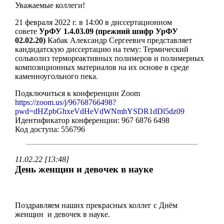
Уважаемые коллеги!
21 февраля 2022 г. в 14:00 в диссертационном
совете
УрФУ 1.4.03.09 (прежний шифр УрФУ
02.02.20)
Кабак Александр Сергеевич представляет
кандидатскую диссертацию на тему: Термический
сольволиз термореактивных полимеров и полимерных
композиционных материалов на их основе в среде
каменноугольного пека.
Подключиться к конференции Zoom
https://zoom.us/j/96768766498?
pwd=dHZpbGhxeVdHeVdWNmhYSDR1dDl5dz09
Идентификатор конференции: 967 6876 6498
Код доступа: 556796
11.02.22 [13:48]
День женщин и девочек в науке
Поздравляем наших прекрасных коллег с Днём
женщин и девочек в науке.