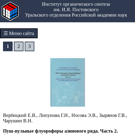
Институт органического синтеза
им. И.Я. Постовского
Уральского отделения Российской академии наук
☰ Меню сайта
1
2
3
Вербицкий Е.В., Липунова Г.Н., Носова Э.В., Зырянов Г.В.,
Чарушин В.Н.
Пуш-пульные флуорофоры азинового ряда. Часть 2.