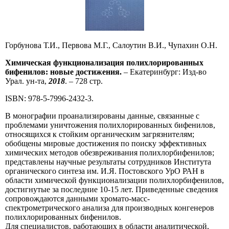
Горбунова Т.И., Первова М.Г., Салоутин В.И., Чупахин О.Н.
Химическая функционализация полихлорированных
бифенилов: новые достижения.
– Екатеринбург: Изд-во
Урал. ун-та,
2018
. – 728 стр.
ISBN: 978-5-7996-2432-3.
В монографии проанализированы данные, связанные с
проблемами уничтожения полихлорированных бифенилов,
относящихся к стойким органическим загрязнителям;
обобщены мировые достижения по поиску эффективных
химических методов обезвреживания полихлорбифенилов;
представлены научные результаты сотрудников Института
органического синтеза им. И.Я. Постовского УрО РАН в
области химической функционализации полихлорбифенилов,
достигнутые за последние 10-15 лет. Приведенные сведения
сопровождаются данными хромато-масс-
спектрометрического анализа для производных конгенеров
полихлорированных бифенилов.
Для специалистов, работающих в области аналитической,