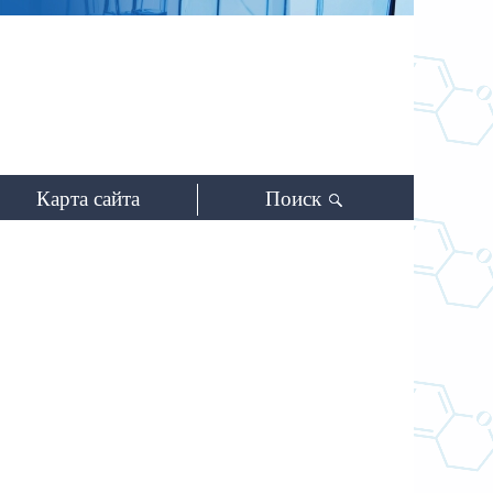
 синтеза
ого
адемии наук
Карта сайта
Поиск