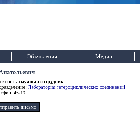
Институт органического
им. И.Я. Постовск
Уральского отделения Российской ак
Объявления
Медиа
Анатольевич
лжность:
научный сотрудник
дразделение:
Лаборатория гетероциклических соединений
лефон: 46-19
тправить письмо