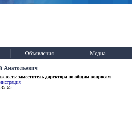
Институт органического
им. И.Я. Постовск
Уральского отделения Российской ак
Объявления
Медиа
й Анатольевич
лжность:
заместитель директора по общим вопросам
нистрация
-35-65