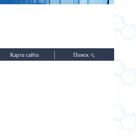
 синтеза
ого
адемии наук
Карта сайта
Поиск