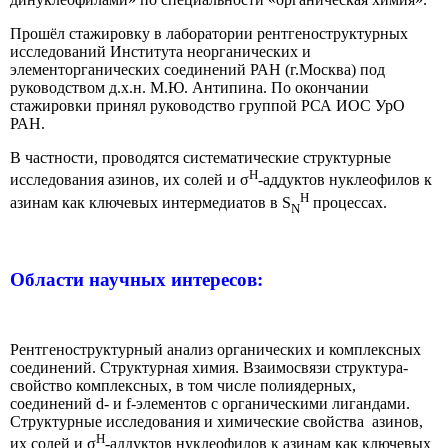
Прошёл стажировку в лаборатории рентгеноструктурных
исследований Института неорганических и
элементорганических соединений РАН (г.Москва) под
руководством д.х.н. М.Ю. Антипина. По окончании
стажировки принял руководство группой РСА ИОС УрО
РАН.
В частности, проводятся систематические структурные
H
исследования азинов, их солей и σ
-аддуктов нуклеофилов к
H
азинам как ключевых интермедиатов в S
процессах.
N
Области научных интересов
:
Рентгеноструктурный анализ органических и комплексных
соединений. Структурная химия. Взаимосвязи структура-
свойство комплексных, в том числе полиядерных,
соединений d- и f-элементов с органическими лигандами.
Структурные исследования и химические свойства азинов,
H
их солей и σ
-аддуктов нуклеофилов к азинам как ключевых