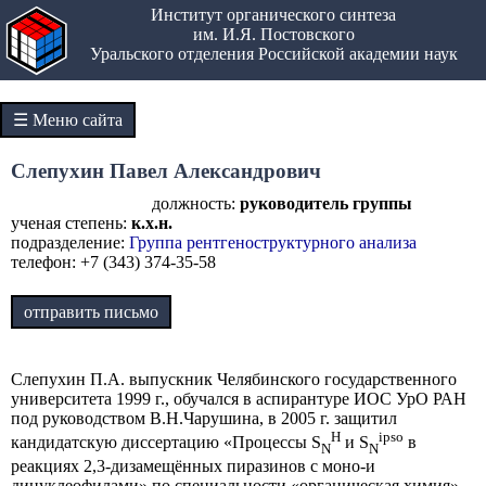
Институт органического синтеза
им. И.Я. Постовского
Уральского отделения Российской академии наук
☰ Меню сайта
Слепухин Павел Александрович
должность:
руководитель группы
ученая степень:
к.х.н.
подразделение:
Группа рентгеноструктурного анализа
телефон: +7 (343) 374-35-58
отправить письмо
Слепухин П.А. выпускник Челябинского государственного
университета 1999 г., обучался в аспирантуре ИОС УрО РАН
под руководством В.Н.Чарушина, в 2005 г. защитил
H
ipso
кандидатскую диссертацию «Процессы S
и S
в
N
N
реакциях 2,3-дизамещённых пиразинов с моно-и
динуклеофилами» по специальности «органическая химия».